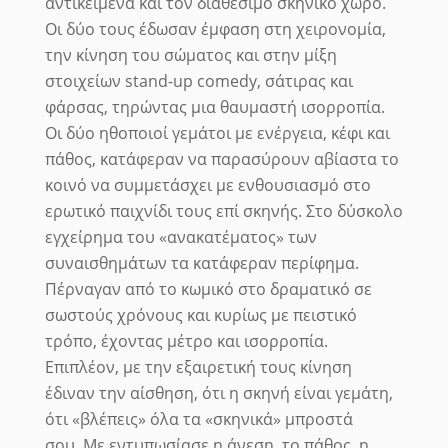
αντικείμενα και τον διαθέσιμο σκηνικό χώρο.
Οι δύο τους έδωσαν έμφαση στη χειρονομία,
την κίνηση του σώματος και στην μίξη
στοιχείων stand-up comedy, σάτιρας και
φάρσας, τηρώντας μια θαυμαστή ισορροπία.
Οι δύο ηθοποιοί γεμάτοι με ενέργεια, κέφι και
πάθος, κατάφεραν να παρασύρουν αβίαστα το
κοινό να συμμετάσχει με ενθουσιασμό στο
ερωτικό παιχνίδι τους επί σκηνής. Στο δύσκολο
εγχείρημα του «ανακατέματος» των
συναισθημάτων τα κατάφεραν περίφημα.
Πέρναγαν από το κωμικό στο δραματικό σε
σωστούς χρόνους και κυρίως με πειστικό
τρόπο, έχοντας μέτρο και ισορροπία.
Επιπλέον, με την εξαιρετική τους κίνηση
έδιναν την αίσθηση, ότι η σκηνή είναι γεμάτη,
ότι «βλέπεις» όλα τα «σκηνικά» μπροστά
σου. Με εντυπωσίασε η άνεση, το πάθος, η