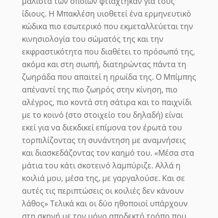
μάλιστα των οποίων φτιάχτηκαν για τους
ίδιους. Η Μπακλέση υιοθετεί ένα ερμηνευτικό
κώδικα πιο εσωτερικό που εκμεταλλεύεται την
κινησιολογία του σώματός της και την
εκφραστικότητα που διαθέτει το πρόσωπό της,
ακόμα και στη σιωπή, διατηρώντας πάντα τη
ζωηράδα που απαιτεί η ηρωίδα της. Ο Μπίμπης
απέναντί της πιο ζωηρός στην κίνηση, πιο
αλέγρος, πιο κοντά στη σάτιρα και το παιχνίδι
με το κοινό (στο στοιχείο του δηλαδή) είναι
εκεί για να διεκδικεί επίμονα τον έρωτά του
τορπιλίζοντας τη συνάντηση με αναμνήσεις
και διασκεδάζοντας τον καημό του.
«Μέσα στα
μάτια του κάτι σκοτεινό λαμπύριζε. Αλλά η
κοιλιά μου, μέσα της, με γαργαλούσε. Και σε
αυτές τις περιπτώσεις οι κοιλιές δεν κάνουν
λάθος»
Τελικά και οι δύο ηθοποιοί υπάρχουν
στη σκηνή με τον μόνο αποδεκτό τρόπο που