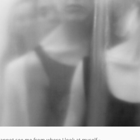
cannot see me from where I look at myself ».