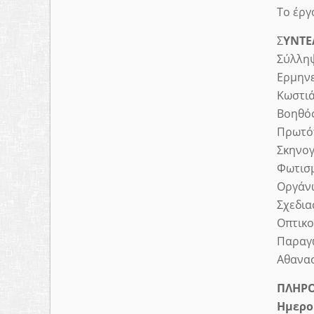
Το έργ
Σ
ΥΝΤΕ
Σύλληψ
Ερμηνε
Κωστι
Βοηθός
Πρωτό
Σκηνογ
Φωτισμ
Οργάνω
Σχεδια
Οπτικο
Παραγω
Αθανα
ΠΛΗΡΟ
Ημερο