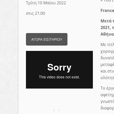
Τρίτη 10 Μαΐου 2022
Franc
στις 21:00
Μετά
2021, 
Αθήνα
ΑΓΟΡΑ ΕΙΣΙΤΗΡΙΟΥ
Με τίτ
χορογρ
δυνατέ
μεταφέ
και στ
ολότητ
Το έργ
αφετηρ
γνωστά
διαφορ