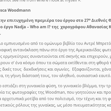
esca Woodmann
ο
την
επιτυχημένη
πρεμιέρα
του
έργου
στο
27
Διεθνές 
το έργο
Nadja
–
Who
am
I
?
της χορογράφου Αθανασίας 
.
λο εμπνευσμένο από το ομώνυμο βιβλίο του Αντρέ Μπρετόν
αφική αντανάκλαση πάνω στο έργο της Αμερικανίδας φωτ
ς ερμηνεύτριες συναντιούνται επί σκηνής και επιχειρούν, μ
ρουν σ’ ένα κόσμο όπου τα σώματα εκτίθενται στη φθορά 
ις δικές τους διεκδικήσεις και αγωνίες. Εξαφανίζονται, χά
α, τη γήινη διάστασή τους, τον αληθινό, ουσιαστικό εαυτό
ο εστιάζει στη γυναικεία φύση, το γυναικείο βλέμμα, την 
ία τις φωτογραφίες της Woodman, που γοητεύουν και πρ
 αρχετυπικά μοτίβα από τον πολιτισμό, την τέχνη και τη
ετικούς ρόλους της γυναίκας, ως μέσο πνευματικότητας κ