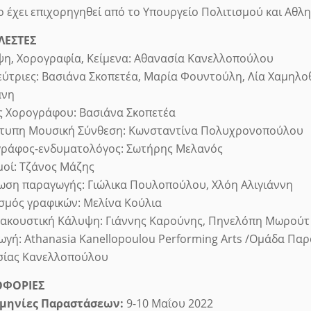
ο έχει επιχορηγηθεί από το Υπουργείο Πολιτισμού και Αθλη
ΛΕΣΤΕΣ
η, Χορογραφία, Κείμενα: Αθανασία Κανελλοπούλου
ύτριες: Βασιάνα Σκοπετέα, Μαρία Φουντούλη, Λία Χαμηλο
άνη
 Χορογράφου: Βασιάνα Σκοπετέα
τυπη Μουσική Σύνθεση: Κωνσταντίνα Πολυχρονοπούλου
ράφος-ενδυματολόγος: Σωτήρης Μελανός
οί: Τζάνος Μάζης
ση παραγωγής: Γιώλικα Πουλοπούλου, Χλόη Αλιγιάννη
σμός γραφικών: Μελίνα Κούλια
ακουστική Κάλυψη: Γιάννης Καρούνης, Πηνελόπη Μωρούτ
γή: Athanasia Kanellopoulou Performing Arts /Ομάδα Πα
σίας Κανελλοπούλου
ΦΟΡΙΕΣ
μηνίες Παραστάσεων:
9-10 Μαΐου 2022